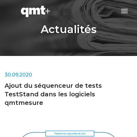
tog
navi
Actualités
30.09.2020
Ajout du séquenceur de tests
TestStand dans les logiciels
qmtmesure