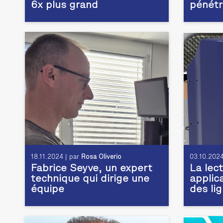
6x plus grand
pénétr
18.11.2024 | par
Rosa Oliverio
03.10.2024
Fabrice Seyve, un expert
La lec
technique qui dirige une
applic
équipe
des li