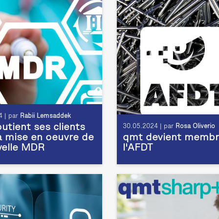
 | par
Rabii Lemsaddek
utient ses clients
30.05.2024 | par
Rosa Oliverio
a mise en oeuvre de
qmt devient membr
velle MDR
l'AFDT