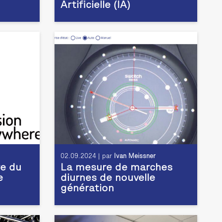
Artificielle (IA)
02.09.2024 | par
Ivan Meissner
e du
La mesure de marches
e
diurnes de nouvelle
génération