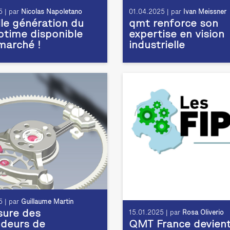
 | par
Nicolas Napoletano
01.04.2025 | par
Ivan Meissner
le génération du
qmt renforce son
time disponible
expertise en vision
 marché !
industrielle
 | par
Guillaume Martin
ure des
15.01.2025 | par
Rosa Oliverio
deurs de
QMT France devien