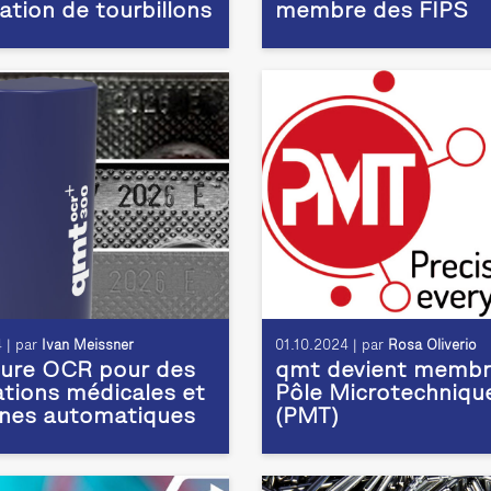
ation de tourbillons
membre des FIPS
 | par
Ivan Meissner
01.10.2024 | par
Rosa Oliverio
ture OCR pour des
qmt devient membr
ations médicales et
Pôle Microtechniqu
gnes automatiques
(PMT)