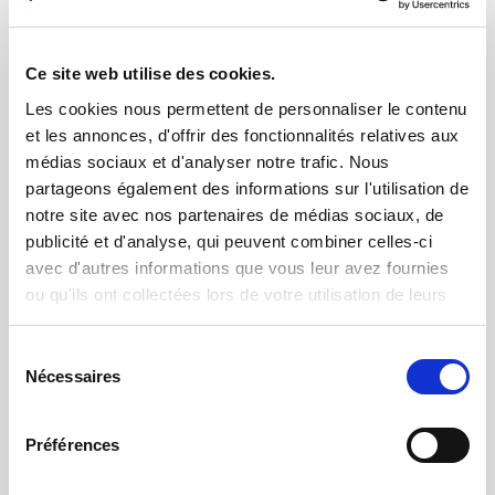
Ce site web utilise des cookies.
Les cookies nous permettent de personnaliser le contenu
et les annonces, d'offrir des fonctionnalités relatives aux
médias sociaux et d'analyser notre trafic. Nous
partageons également des informations sur l'utilisation de
notre site avec nos partenaires de médias sociaux, de
publicité et d'analyse, qui peuvent combiner celles-ci
Contrôle dimensionnel
avec d'autres informations que vous leur avez fournies
ou qu'ils ont collectées lors de votre utilisation de leurs
La mesure avec une très haute précision dans
des environnements industriels exigeants
services.
Sélection
Nécessaires
du
consentement
Préférences