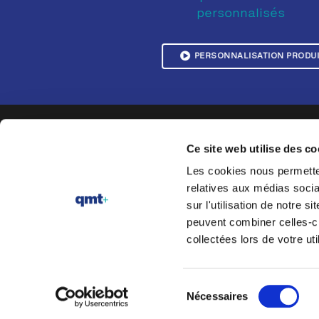
personnalisés
PERSONNALISATION PRODU
RÉ
Ce site web utilise des co
Té
Les cookies nous permetten
Solutions personnalisées
Réa
relatives aux médias socia
pour le test et le contrôle
Té
sur l'utilisation de notre 
qualité
Té
peuvent combiner celles-ci
Tém
collectées lors de votre uti
Té
Sélection
Nécessaires
du