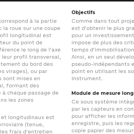
Objectifs
correspond à la partie
Comme dans tout projets
c la roue sur une coupe
est d'obtenir le plus g
ofil longitudinal est
pour un investissement
teur du point de
impose de plus des crit
férence le long de l'axe
temps d'immobilisatio
 leur profil transversal,
Ainsi, en un seul déve
ottement du bord des
pseudo-indépendants e
es virages), ou par
point en utilisant les 
es sont mises en
Instrument.
nal, formant des
Module de mesure longi
ie à chaque passage de
ans les zones
Ce sous système intègr
par les capteurs en cont
pour afficher les inform
 et longitudinaux est
enregistre, puis les reg
erroviaire (tenue,
copie papier des mesur
les frais d'entretien