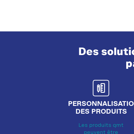
Des solut
p
PERSONNALISATI
DES PRODUITS
Les produits qmt
peuvent être