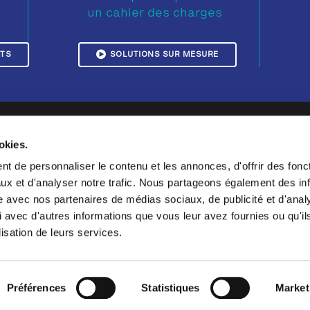
un cahier des charges
ITS
SOLUTIONS SUR MESURE
USSITES CLIENTS
NOS SOLUTIONS
okies.
moignages
Contrôle esthétique
t de personnaliser le contenu et les annonces, d'offrir des fonct
lisations
Contrôle dimensionnel
ux et d'analyser notre trafic. Nous partageons également des in
moignage Sonceboz
Test
site avec nos partenaires de médias sociaux, de publicité et d'anal
moignage CRENO
Produits horloger
 avec d'autres informations que vous leur avez fournies ou qu'il
oignage Pernat Emile
lisation de leurs services.
moignage LEM
Préférences
Statistiques
Market