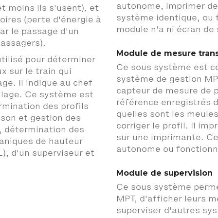
autonome, imprimer de
t moins ils s'usent), et
système identique, ou 
oires (perte d'énergie à
module n'a ni écran de s
par le passage d'un
passagers).
Module de mesure trans
ilisé pour déterminer
Ce sous système est c
x sur le train qui
système de gestion MPT
age. Il indique au chef
capteur de mesure de pr
eulage. Ce système est
référence enregistrés d
mination des profils
quelles sont les meules 
ison et gestion des
corriger le profil. Il i
, détermination des
sur une imprimante. Ce
caniques de hauteur
autonome ou fonctionne
), d'un superviseur et
Module de supervision
Ce sous système perme
MPT, d'afficher leurs m
superviser d'autres syst