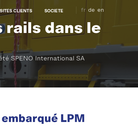
fr
de
en
SITES CLIENTS
SOCIETE
ails dans le
été SPENO International SA
e embarqué LPM