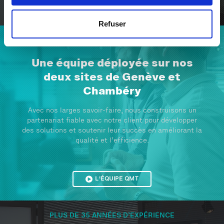
A PROPOSE DE QMT
Refuser
UNE ÉQUIPE EXPÉRIMENTÉE
Une équipe déployée sur nos
deux sites de Genève et
Chambéry
Avec nos larges savoir-faire, nous construisons un
partenariat fiable avec notre client pour développer
des solutions et soutenir leur succès en améliorant la
qualité et l’efficience.
L'ÉQUIPE QMT
PLUS DE 35 ANNÉES D’EXPÉRIENCE