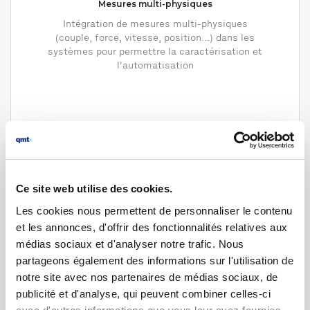
Mesures multi-physiques
Intégration de mesures multi-physiques
(couple, force, vitesse, position...) dans les
systèmes pour permettre la caractérisation et
l'automatisation
Ce site web utilise des cookies.
Les cookies nous permettent de personnaliser le contenu
et les annonces, d'offrir des fonctionnalités relatives aux
médias sociaux et d'analyser notre trafic. Nous
Intelligence Artificielle
partageons également des informations sur l'utilisation de
notre site avec nos partenaires de médias sociaux, de
Sélection des modèles, création des datasets,
gestion des données et intégration dans un
publicité et d'analyse, qui peuvent combiner celles-ci
processus automatique