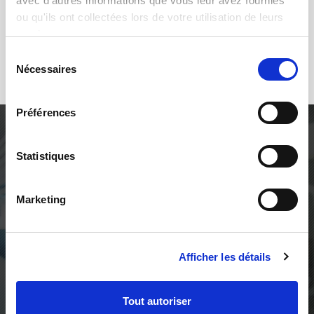
avec d'autres informations que vous leur avez fournies
ou qu'ils ont collectées lors de votre utilisation de leurs
services.
Sélection
Nécessaires
du
consentement
Préférences
AGILITÉ, FIABILITÉ ET RECHERCHE DE
L'EXCELLENCE
Statistiques
Nous contribuons aux
développements de nos clients
Marketing
pour une prospérité pérenne
Par la vision, par l’audition, par des solutions
automatisées intégrant l’intelligence artificielle, qmt
Afficher les détails
limite le nombre d’imperfection de ce qui va ou peut
être fabriqué.
Tout autoriser