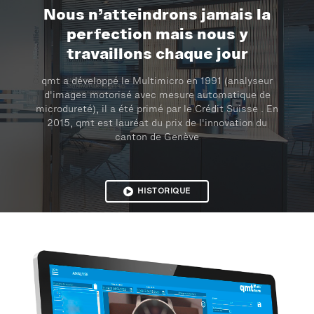
Nous n’atteindrons jamais la
perfection mais nous y
travaillons chaque jour
qmt a développé le Multimicro en 1991 (analyseur
d'images motorisé avec mesure automatique de
microdureté), il a été primé par le Crédit Suisse . En
2015, qmt est lauréat du prix de l'innovation du
canton de Genève
HISTORIQUE