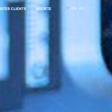
fr
de
en
SITES CLIENTS
SOCIETE