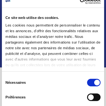
PRODUIT
CLIENT
Ce site web utilise des cookies.
Les cookies nous permettent de personnaliser le contenu
Une solution sur mesure industrialisée pour
et les annonces, d'offrir des fonctionnalités relatives aux
être un produit
médias sociaux et d'analyser notre trafic. Nous
partageons également des informations sur l'utilisation de
PRODUIT CLIENT
notre site avec nos partenaires de médias sociaux, de
publicité et d'analyse, qui peuvent combiner celles-ci
avec d'autres informations que vous leur avez fournies
ou qu'ils ont collectées lors de votre utilisation de leurs
services.
Sélection
NOUS RÉPONDONS AUX BESOINS DE NOS
Nécessaires
du
CLIENTS AVEC NOTRE PLATEFORME
consentement
TECHNOLOGIQUE DE DERNIÈRE GÉNÉRATION
Préférences
INTÉGRANT L’INTELLIGENCE ARTIFICIELLE