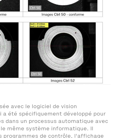
sée avec le logiciel de vision
 a été spécifiquement développé pour
ées dans un processus automatique avec
r le même système informatique. Il
s programmes de contrôle, l'affichage