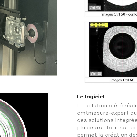
Le logiciel
La solution a été réali
qmtmesure-expert qui
des solutions intégr
plusieurs stations su
permet la création de