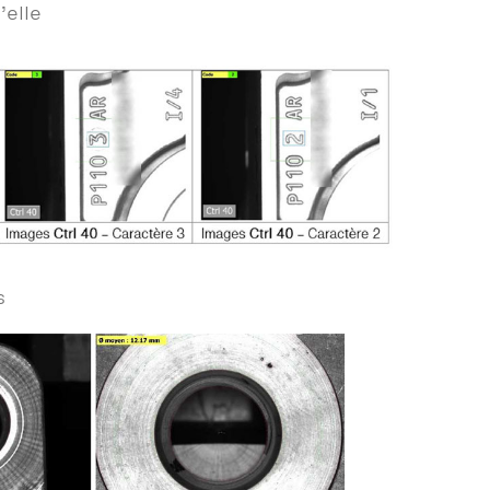
’elle
s