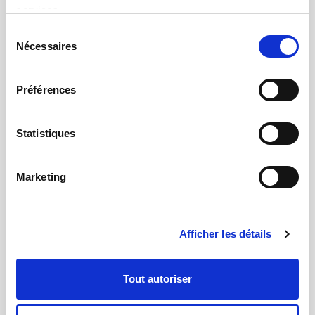
Contrôle d'aspect
services.
La détection automatique de défauts, la
Sélection
caractérisation de texture et de la couleur
Nécessaires
du
perçue
consentement
Préférences
Statistiques
Marketing
Afficher les détails
Contrôle dimensionnel
Tout autoriser
La mesure avec une très haute précision dans
des environnements industriels exigeants