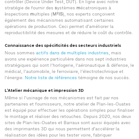
contrôler (Device Under Test, DUT). En ligne avec notre
stratégie de fournir des
s
ystèmes
m
écatroniques à
2
i
nspections
m
ultiples (
M
IS
), nos experts conçoivent
également des mécanismes automatisant certaines
opérations de production. Ceci permet d’améliorer la
reproductibilité des mesures et de réduire le coût du contrôle.
Connaissance des spécificités des secteurs industriels
Nous sommes
actifs dans de multiples industries
, mais
avons une expérience particulière dans nos sept industries
stratégiques qui sont l'horlogerie, l'aéronautique & défense, le
médical, l'automobile, le ferroviaire, l'électrotechnique et
l'énergie.
Notre liste de références
témoigne de nos succès.
L’Atelier mécanique et impression 3D
Même si l’usinage de nos mécanismes est fait par nos
partenaires et fournisseurs, notre atelier de Plan-les-Ouates
est équipé pour effectuer les opérations simples pour finaliser
le montage et réaliser des retouches. Depuis 2020, nos deux
sites de Plan-les-Ouates et Barraux sont aussi équipés avec
des imprimantes 3D qui nous permettent d’accélérer la
réalisation des idées pour les tester voire, fabriquer