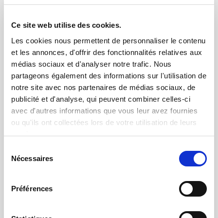
Ce site web utilise des cookies.
Les cookies nous permettent de personnaliser le contenu
et les annonces, d'offrir des fonctionnalités relatives aux
Contrôle dimensionnel
médias sociaux et d'analyser notre trafic. Nous
La mesure avec une très haute précision dans
partageons également des informations sur l'utilisation de
des environnements industriels exigeants
notre site avec nos partenaires de médias sociaux, de
publicité et d'analyse, qui peuvent combiner celles-ci
avec d'autres informations que vous leur avez fournies
ou qu'ils ont collectées lors de votre utilisation de leurs
services.
Sélection
Nécessaires
du
consentement
Préférences