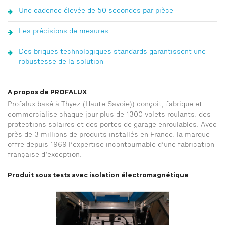
Une cadence élevée de 50 secondes par pièce
Les précisions de mesures
Des briques technologiques standards garantissent une
robustesse de la solution
A propos de PROFALUX
Profalux basé à Thyez (Haute Savoie)) conçoit, fabrique et
commercialise chaque jour plus de 1300 volets roulants, des
protections solaires et des portes de garage enroulables. Avec
près de 3 millions de produits installés en France, la marque
offre depuis 1969 l’expertise incontournable d’une fabrication
française d’exception.
Produit sous tests avec isolation électromagnétique