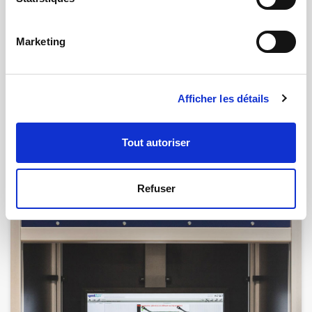
Marketing
19.02.2024 | par
Claude Détée
Afficher les détails
Station de mesure robotisée pour le
CRENEAU INDUSTRIEL
Tout autoriser
Refuser