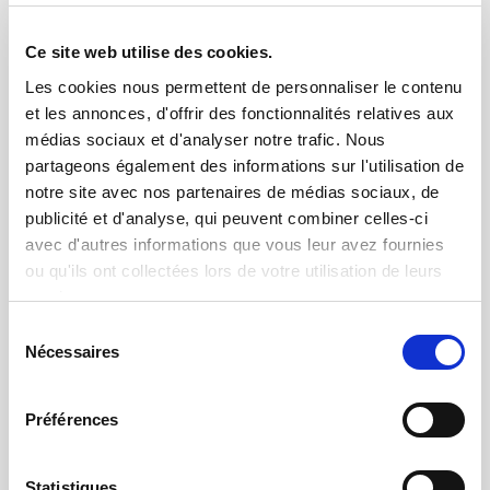
Ce site web utilise des cookies.
Les cookies nous permettent de personnaliser le contenu
et les annonces, d'offrir des fonctionnalités relatives aux
médias sociaux et d'analyser notre trafic. Nous
partageons également des informations sur l'utilisation de
notre site avec nos partenaires de médias sociaux, de
publicité et d'analyse, qui peuvent combiner celles-ci
15.05.2024 | par
Hasanin Hemissi
Stations de contrôles qualité
avec d'autres informations que vous leur avez fournies
esthétique pour SONCEBOZ
ou qu'ils ont collectées lors de votre utilisation de leurs
services.
Sélection
Nécessaires
du
consentement
Préférences
Statistiques