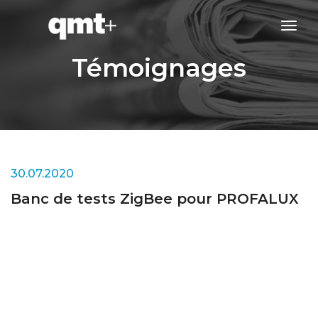
tog
navi
Témoignages
30.07.2020
Banc de tests ZigBee pour PROFALUX