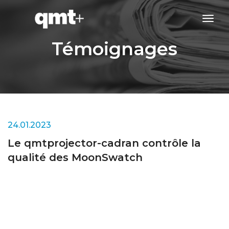
tog
navi
Témoignages
24.01.2023
Le qmtprojector-cadran contrôle la
qualité des MoonSwatch