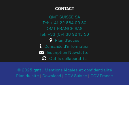
CONTACT
QMT SUISSE SA
Tel: + 41 22 884 00 30
QMT FRANCE SAS
Tel: +33 (0)4 38 92 15 50
Plan d'accès
Demande d'information
Inscription Newsletter
Outils collaboratifs
© 2025
qmt
|
Mentions légales et confidentialité
Plan du site
|
Download
|
CGV Suisse
|
CGV France