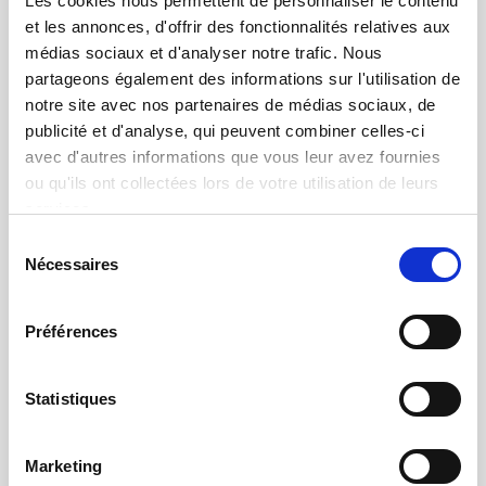
Les cookies nous permettent de personnaliser le contenu
et les annonces, d'offrir des fonctionnalités relatives aux
médias sociaux et d'analyser notre trafic. Nous
partageons également des informations sur l'utilisation de
notre site avec nos partenaires de médias sociaux, de
publicité et d'analyse, qui peuvent combiner celles-ci
avec d'autres informations que vous leur avez fournies
ou qu'ils ont collectées lors de votre utilisation de leurs
services.
Sélection
Nécessaires
du
consentement
19.12.2021 | par
Laurent Brulport
Préférences
Contrôle de pièces décolletées pour
Pernat Emile
Statistiques
Marketing