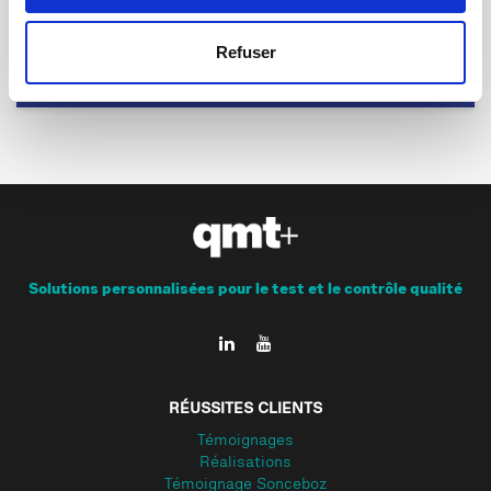
18.11.2014 | par
Ivan Meissner
Refuser
25 ans de Qualimatest
Solutions personnalisées pour le test et le contrôle qualité
RÉUSSITES CLIENTS
Témoignages
Réalisations
Témoignage Sonceboz