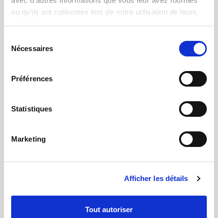
avec d'autres informations que vous leur avez fournies
ou qu'ils ont collectées lors de votre utilisation de leurs
services.
Sélection
05.11.2015 | par
Ivan Meissner
Nécessaires
du
Qualimatest: Lauréat du prix de
consentement
l'innovation 2015
Préférences
Statistiques
Marketing
Afficher les détails
Tout autoriser