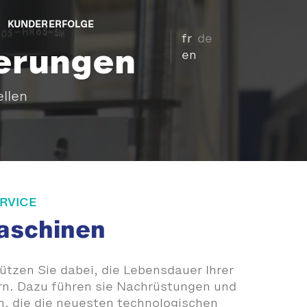
KUNDERERFOLGE
fr
de
ierungen
en
llen
RVICE
aschinen
tzen Sie dabei, die Lebensdauer Ihrer
rn. Dazu führen sie Nachrüstungen und
, die die neuesten technologischen