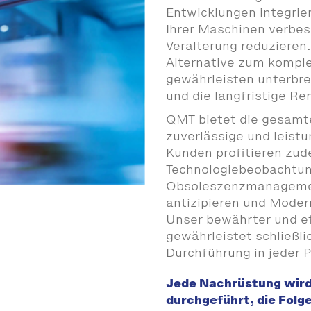
Entwicklungen integrier
Ihrer Maschinen verbess
Veralterung reduzieren.
Alternative zum komple
gewährleisten unterbre
und die langfristige Ren
QMT bietet die gesamt
zuverlässige und leist
Kunden profitieren zud
Technologiebeobachtun
Obsoleszenzmanagemen
antizipieren und Moder
Unser bewährter und e
gewährleistet schließli
Durchführung in jeder 
Jede Nachrüstung wird
durchgeführt, die Folg