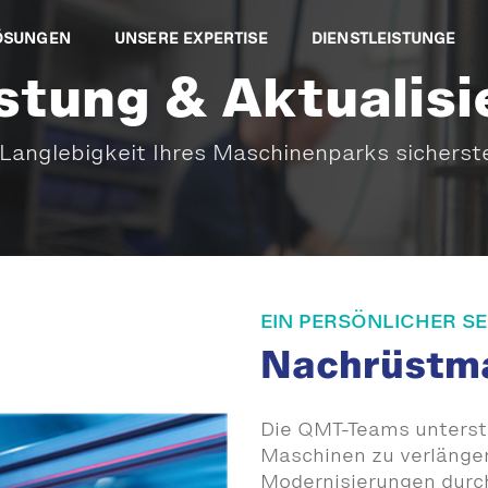
ÖSUNGEN
UNSERE EXPERTISE
DIENSTLEISTUNGE
tung & Aktualis
 Langlebigkeit Ihres Maschinenparks sicherste
EIN PERSÖNLICHER SE
Nachrüstm
Die QMT-Teams unterstü
Maschinen zu verlänge
Modernisierungen durch