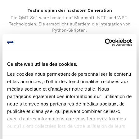
Technologien der nächsten Generation
Die QMT-Software basiert auf Microsoft .NET- und WPF-
Technologien. Sie ermöglicht außerdem die Integration von
Python-Skripten.
Ce site web utilise des cookies.
Les cookies nous permettent de personnaliser le contenu
Hochleistungsfähige Bildverarbeitung und künstliche
et les annonces, d'offrir des fonctionnalités relatives aux
Intelligenz
médias sociaux et d'analyser notre trafic. Nous
Die Verarbeitungsfunktionen basieren auf den Halcon Cognex
VIDI-Bibliotheken.
partageons également des informations sur l'utilisation de
notre site avec nos partenaires de médias sociaux, de
publicité et d'analyse, qui peuvent combiner celles-ci
avec d'autres informations que vous leur avez fournies
ou qu'ils ont collectées lors de votre utilisation de leurs
services.