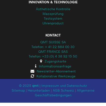
INNOVATION & TECHNOLOGIE
Ästhetische Kontrolle
Massprüfung
Testsystem
Uhrenproduct
KONTACT
QMT SUISSE SA
Telefon: + 41 22 884 00 30
QMT FRANCE SAS
Telefon: +33 (0) 4 38 92 15 50
Zugangskarte
Informationsanfrage
Newsletter-Abonnement
Kollaborative Werkzeuge
© 2025
qmt
|
Impressum und Datenschutz
Sitemap
|
Herunterladen
|
AGB Schweiz
|
Allgemeine
Geschäftsbedingungen