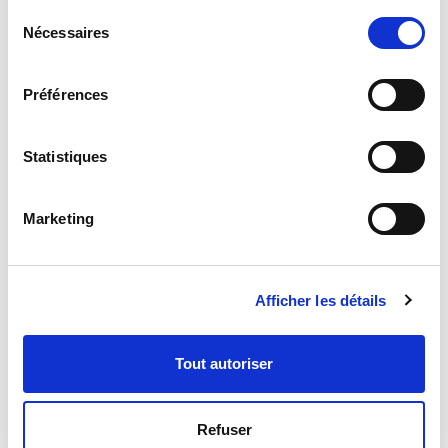
Sélection
Nécessaires
du
consentement
Anpassbar
Préférences
Die Möglichkeit, Funktionen und Bildschirme über Plugins
hinzuzufügen, um die Kundenanforderungen optimal zu
erfüllen und gleichzeitig die Kompatibilität mit der
Statistiques
Standardsoftware zu gewährleisten.
Marketing
Ergonomie
Standardisierte, intuitive und benutzerfreundliche Oberflächen
Afficher les détails
Tout autoriser
Geschäftsanwendungen
Anwendungen und Geschäftsfunktionen zur Erfüllung der
Anforderungen verschiedener industrieller Anwendungen.
Refuser