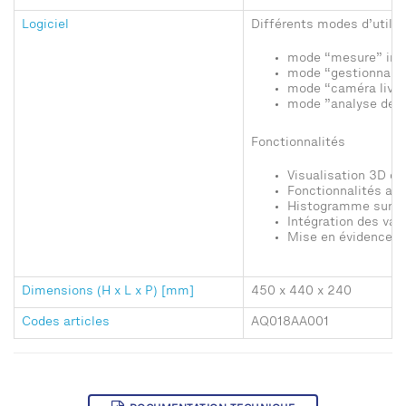
Logiciel
Différents modes d’utilis
mode “mesure” inté
mode “gestionnaire
mode “caméra live” 
mode ”analyse de r
Fonctionnalités
Visualisation 3D d
Fonctionnalités ava
Histogramme sur le
Intégration des var
Mise en évidence d
Dimensions (H x L x P) [mm]
450 x 440 x 240
Codes articles
AQ018AA001