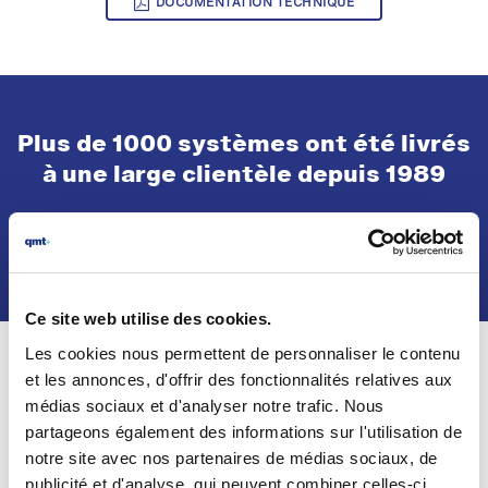
DOCUMENTATION TECHNIQUE
Plus de 1000 systèmes ont été livrés
à une large clientèle depuis 1989
RÉUSSITES CLIENTS
Ce site web utilise des cookies.
Les cookies nous permettent de personnaliser le contenu
et les annonces, d'offrir des fonctionnalités relatives aux
Collaboration avec Monsieur
médias sociaux et d'analyser notre trafic. Nous
Philippe Spay de newColor
partageons également des informations sur l'utilisation de
notre site avec nos partenaires de médias sociaux, de
L'expertise dans l'évaluation de la couleur en particulier dans
publicité et d'analyse, qui peuvent combiner celles-ci