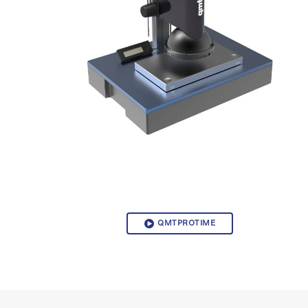
QMTPROTIME