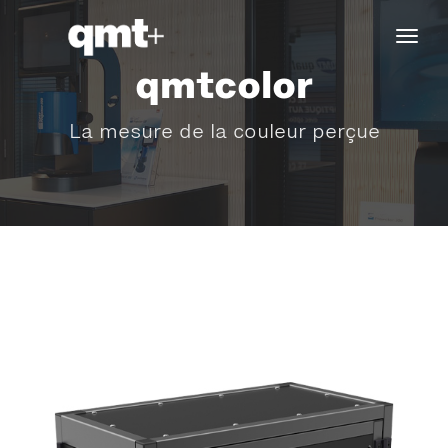
tog
navi
qmtcolor
La mesure de la couleur perçue