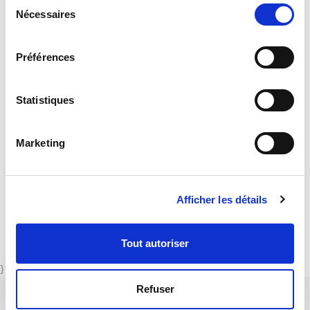
Sélection
Nécessaires
du
consentement
Überprüfung und Kalibrierung
Préférences
Informatik
Statistiques
Abmessungen (H x B x T) [mm]
Marketing
Artikelnummern
Afficher les détails
DOKUMENTATION
Tout autoriser
}
Refuser