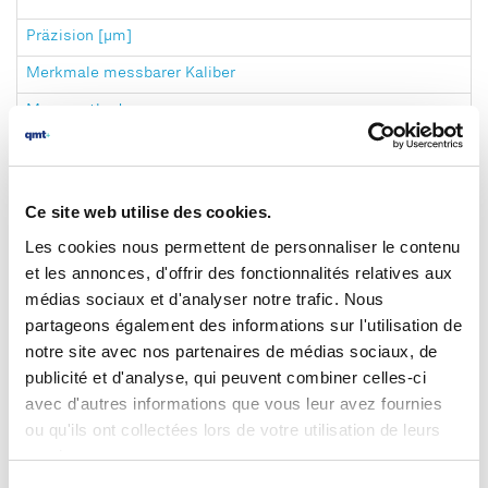
Präzision [μm]
Merkmale messbarer Kaliber
Messmethoden
Betätigung
Zeit für eine Messung im pneumatisch betätigten Modus [s]
Ce site web utilise des cookies.
Les cookies nous permettent de personnaliser le contenu
Werkzeuge
et les annonces, d'offrir des fonctionnalités relatives aux
médias sociaux et d'analyser notre trafic. Nous
partageons également des informations sur l'utilisation de
Software
notre site avec nos partenaires de médias sociaux, de
publicité et d'analyse, qui peuvent combiner celles-ci
avec d'autres informations que vous leur avez fournies
ou qu'ils ont collectées lors de votre utilisation de leurs
services.
Erstellung und Verwaltung von Messprogrammen