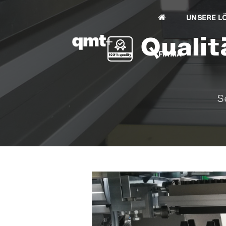
UNSERE L
Qualit
FIRMA
S