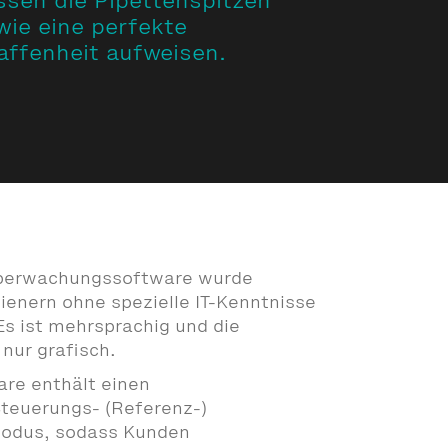
ssen die Pipettenspitzen
wie eine perfekte
ffenheit aufweisen.
Überwachungssoftware wurde
ienern ohne spezielle IT-Kenntnisse
s ist mehrsprachig und die
nur grafisch.
re enthält einen
teuerungs- (Referenz-)
odus, sodass Kunden