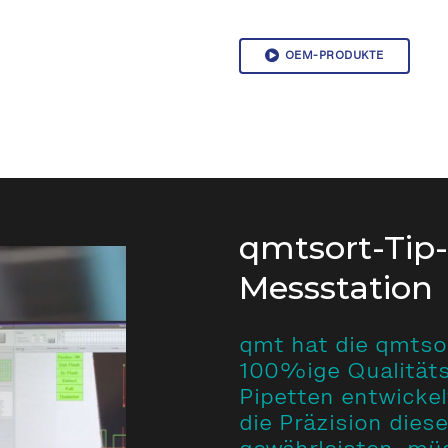
OEM-PRODUKTE
qmtsort-Tip-
Messstation
qmt hat die qmtsor
100%ige Qualitäts
Pipetten entwickel
die Präzision dies