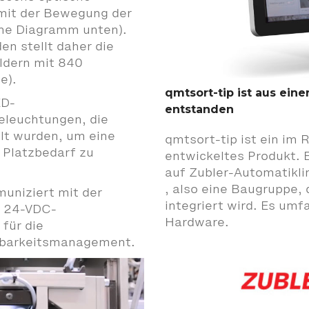
 mit der Bewegung der
ehe Diagramm unten).
en stellt daher die
ldern mit 840
e).
qmtsort-tip ist aus ein
ED-
entstanden
eleuchtungen, die
lt wurden, um eine
qmtsort-tip ist ein im
 Platzbedarf zu
entwickeltes Produkt. Es
auf Zubler-Automatiklin
, also eine Baugruppe,
uniziert mit der
integriert wird. Es um
e 24-VDC-
Hardware.
für die
gbarkeitsmanagement.