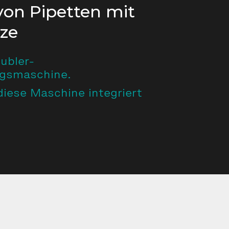
von Pipetten mit
tze
Zubler-
ngsmaschine.
 diese Maschine integriert