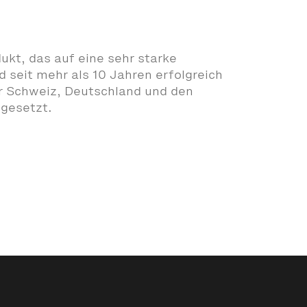
dukt, das auf eine sehr starke
rd seit mehr als 10 Jahren erfolgreich
der Schweiz, Deutschland und den
ngesetzt.