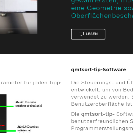
gewährleisten, mü
eine Geometrie so
Oberflächenbescha
LESEN
qmtsort-tip-Software
rameter für jeden Tipp:
Die Steuerungs- und 
entwickelt, um von Bed
verwendet zu werden. E
Benutzeroberfläche ist 
Die
qmtsort-tip-
Softwa
benutzerfreundlichen S
Programmerstellungsm