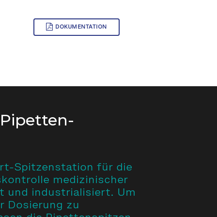
DOKUMENTATION
Pipetten-
t-Spitzenstation für die
kontrolle medizinischer
t und industrialisiert. Um
er Dosierung zu