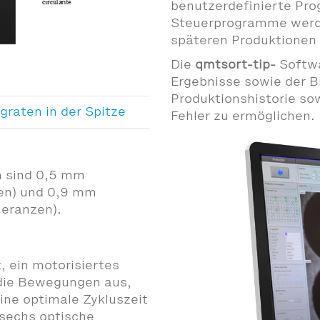
benutzerdefinierte Pro
Steuerprogramme werde
späteren Produktionen
Die
qmtsort-tip-
Softwa
Ergebnisse sowie der B
Produktionshistorie so
graten in der Spitze
Fehler zu ermöglichen.
n sind 0,5 mm
en) und 0,9 mm
eranzen).
, ein motorisiertes
die Bewegungen aus,
ne optimale Zykluszeit
sechs optische