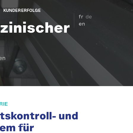
KUNDERERFOLGE
fr
de
en
zinischer
en
RIE
tskontroll- und
tem für