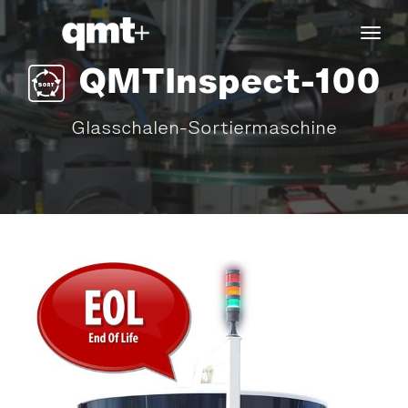
tog
navi
QMTInspect-100
Glasschalen-Sortiermaschine