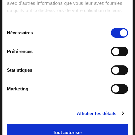
avec d'autres informations que vous leur avez fournies
ou qu'ils ont collectées lors de votre utilisation de leurs
services.
Sélection
Nécessaires
du
consentement
Préférences
Statistiques
Marketing
Automatisierte Qualitätskontrolle
Ein Beispiel für eine automatisierte
Afficher les détails
Qualitätskontrolle: Überprüfung der
ästhetischen Qualität von Cornflakes
Tout autoriser
nach dem Backen