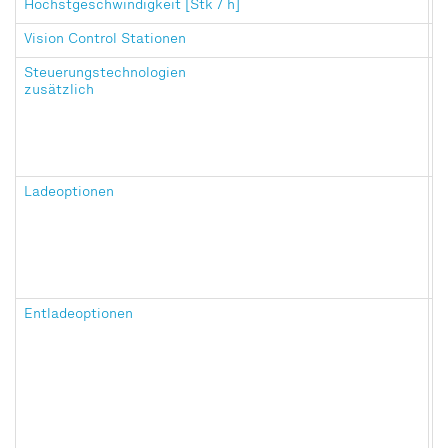
Höchstgeschwindigkeit [Stk / h]
v
Vision Control Stationen
B
Steuerungstechnologien
•
zusätzlich
•
•
•
•
Ladeoptionen
•
•
•
•
•
Entladeoptionen
•
•
(
•
•