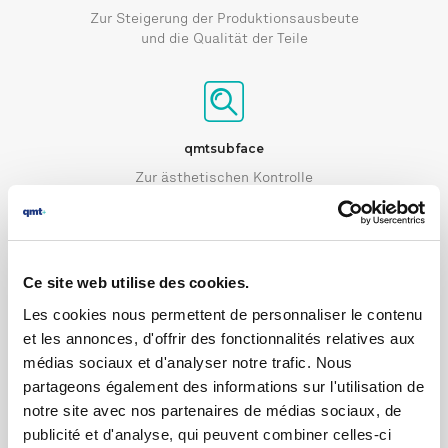
Zur Steigerung der Produktionsausbeute
und die Qualität der Teile
qmtsubface
Zur ästhetischen Kontrolle
Ce site web utilise des cookies.
qmtsound
Les cookies nous permettent de personnaliser le contenu
et les annonces, d'offrir des fonctionnalités relatives aux
Zur Akustik- und Vibrationskontrolle
médias sociaux et d'analyser notre trafic. Nous
partageons également des informations sur l'utilisation de
notre site avec nos partenaires de médias sociaux, de
publicité et d'analyse, qui peuvent combiner celles-ci