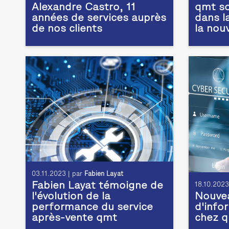
Alexandre Castro, 11
qmt so
années de services auprès
dans l
de nos clients
la nou
03.11.2023 | par
Fabien Layat
Fabien Layat témoigne de
18.10.2023
l'évolution de la
Nouve
performance du service
d'info
après-vente qmt
chez 