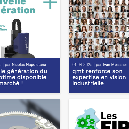
 | par
Nicolas Napoletano
01.04.2025 | par
Ivan Meissner
le génération du
qmt renforce son
time disponible
expertise en vision
 marché !
industrielle