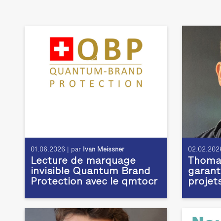
01.06.2026 | par
Ivan Meissner
02.02.2026
Lecture de marquage
Thomas
invisible Quantum Brand
garant
Protection avec le qmtocr
projet