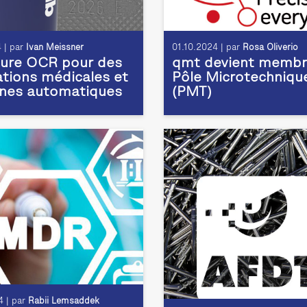
 | par
Ivan Meissner
01.10.2024 | par
Rosa Oliverio
ture OCR pour des
qmt devient membr
ations médicales et
Pôle Microtechniqu
gnes automatiques
(PMT)
 | par
Rabii Lemsaddek