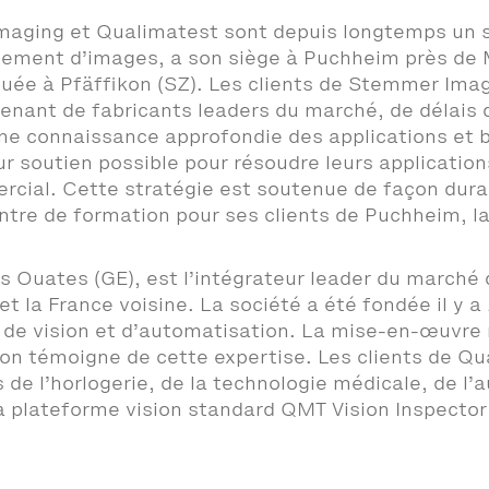
Imaging et Qualimatest sont depuis longtemps un s
itement d’images, a son siège à Puchheim près de 
tuée à Pfäffikon (SZ). Les clients de Stemmer Imag
nant de fabricants leaders du marché, de délais d
ne connaissance approfondie des applications et b
leur soutien possible pour résoudre leurs applicatio
cial. Cette stratégie est soutenue de façon dura
entre de formation pour ses clients de Puchheim,
es Ouates (GE), est l’intégrateur leader du marché
et la France voisine. La société a été fondée il y 
 de vision et d’automatisation. La mise-en-œuvre r
tion témoigne de cette expertise. Les clients de 
de l’horlogerie, de la technologie médicale, de l’a
a plateforme vision standard QMT Vision Inspecto