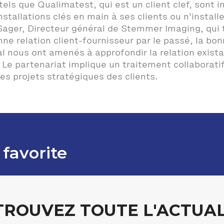
els que Qualimatest, qui est un client clef, sont 
tallations clés en main à ses clients ou n’instal
 Sager, Directeur général de Stemmer Imaging, qui t
nne relation client-fournisseur par le passé, la b
nal nous ont amenés à approfondir la relation exi
 Le partenariat implique un traitement collaborat
s projets stratégiques des clients.
 favorite
TROUVEZ TOUTE L'ACTUAL