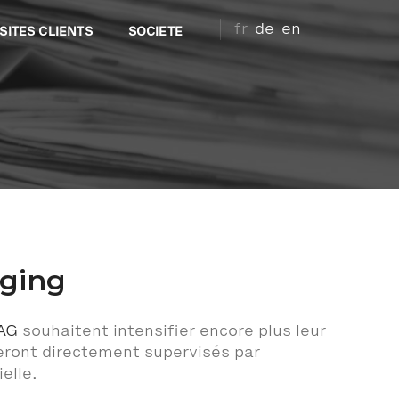
fr
de
en
SITES CLIENTS
SOCIETE
aging
AG
souhaitent intensifier encore plus leur
seront directement supervisés par
elle.