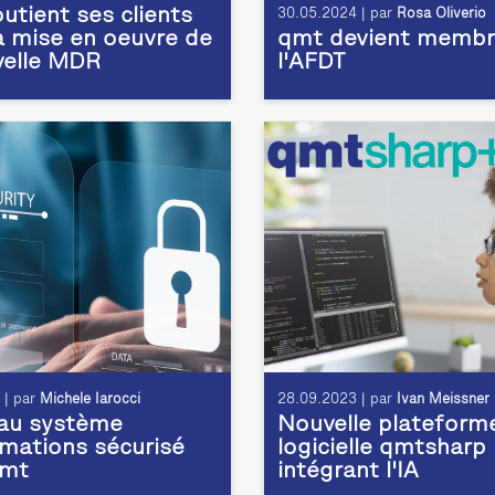
utient ses clients
30.05.2024 | par
Rosa Oliverio
a mise en oeuvre de
qmt devient membr
velle MDR
l'AFDT
 | par
Michele Iarocci
28.09.2023 | par
Ivan Meissner
au système
Nouvelle plateform
rmations sécurisé
logicielle qmtsharp
qmt
intégrant l'IA