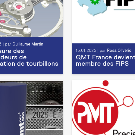
 | par
Guillaume Martin
ure des
15.01.2025 | par
Rosa Oliverio
deurs de
QMT France devien
ation de tourbillons
membre des FIPS