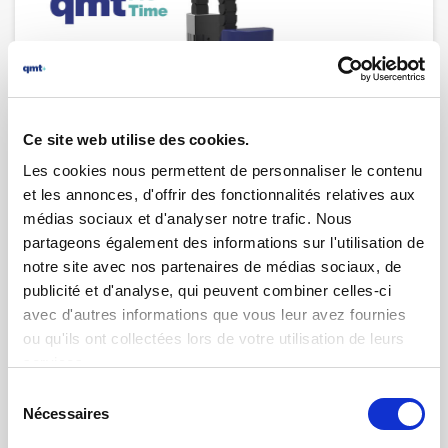
26.05.2025 | par
Nicolas Napoletano
Nouvelle génération du qmtprotime
disponible sur le marché !
Ce site web utilise des cookies.
Les cookies nous permettent de personnaliser le contenu
et les annonces, d'offrir des fonctionnalités relatives aux
médias sociaux et d'analyser notre trafic. Nous
partageons également des informations sur l'utilisation de
notre site avec nos partenaires de médias sociaux, de
publicité et d'analyse, qui peuvent combiner celles-ci
avec d'autres informations que vous leur avez fournies
ou qu'ils ont collectées lors de votre utilisation de leurs
services.
Sélection
Nécessaires
du
consentement