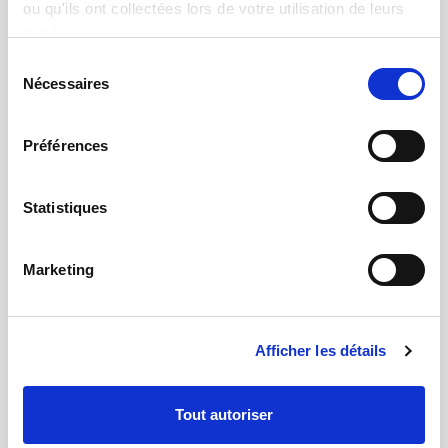
ou qu'ils ont collectées lors de votre utilisation de leurs
services.
Sélection
Nécessaires
du
consentement
Préférences
Statistiques
Marketing
22.05.2019 | par
Laurent Brulport
Mesure de tarauds d'horlogerie avec
Afficher les détails
QMTProjector-100
Tout autoriser