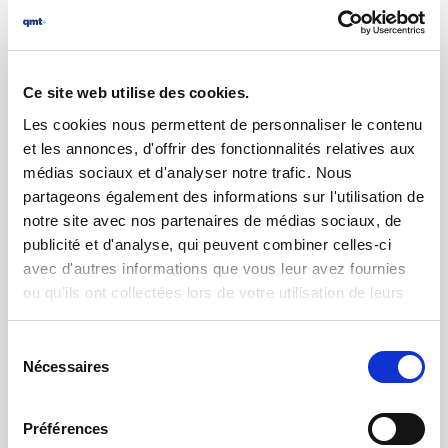
17.06.2020 | par
Laurent Brulport
Appareil de contrôle de pansements
Ce site web utilise des cookies.
Les cookies nous permettent de personnaliser le contenu
et les annonces, d'offrir des fonctionnalités relatives aux
médias sociaux et d'analyser notre trafic. Nous
partageons également des informations sur l'utilisation de
notre site avec nos partenaires de médias sociaux, de
publicité et d'analyse, qui peuvent combiner celles-ci
avec d'autres informations que vous leur avez fournies
ou qu'ils ont collectées lors de votre utilisation de leurs
services.
Sélection
Nécessaires
du
22.05.2019 | par
Laurent Brulport
consentement
Mesure de tarauds d'horlogerie avec
QMTProjector-100
Préférences