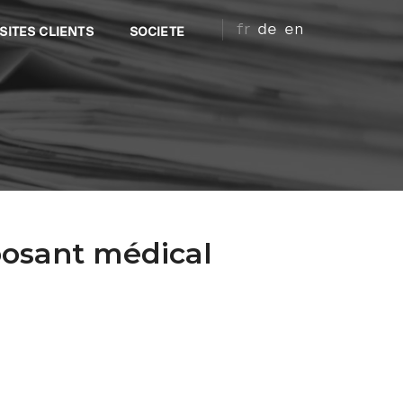
fr
de
en
SITES CLIENTS
SOCIETE
posant médical