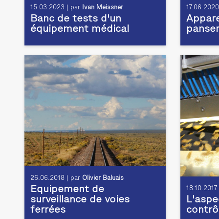
15.03.2023 | par
Ivan Meissner
17.06.2020
Banc de tests d'un
Appare
équipement médical
panse
26.06.2018 | par
Olivier Baluais
Equipement de
18.10.2017
surveillance de voies
L'aspe
ferrées
contrô