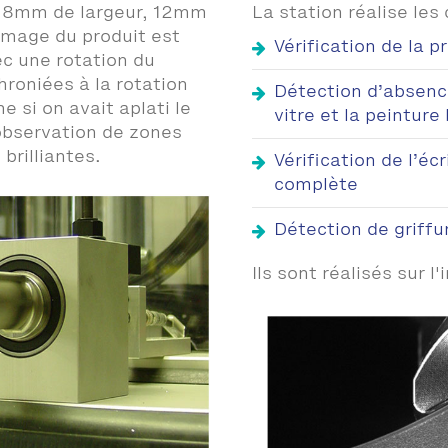
e 18mm de largeur, 12mm
La station réalise les
image du produit est
Vérification de la p
ec une rotation du
hroniées à la rotation
Détection d’absence
 si on avait aplati le
vitre et la peinture
'observation de zones
brilliantes.
Vérification de l’écr
complète
Détection de griffu
Ils sont réalisés sur l