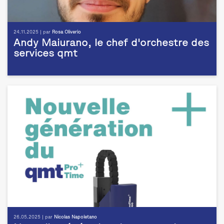
24.11.2025 | par
Rosa Oliverio
Andy Maiurano, le chef d'orchestre des
services qmt
26.05.2025 | par
Nicolas Napoletano