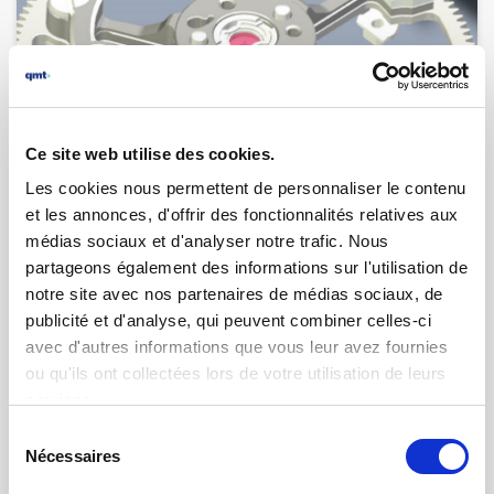
20.02.2025 | par
Guillaume Martin
Ce site web utilise des cookies.
La mesure des profondeurs de
pénétration de tourbillons
Les cookies nous permettent de personnaliser le contenu
et les annonces, d'offrir des fonctionnalités relatives aux
médias sociaux et d'analyser notre trafic. Nous
partageons également des informations sur l'utilisation de
notre site avec nos partenaires de médias sociaux, de
publicité et d'analyse, qui peuvent combiner celles-ci
avec d'autres informations que vous leur avez fournies
ou qu'ils ont collectées lors de votre utilisation de leurs
services.
Sélection
Nécessaires
du
consentement