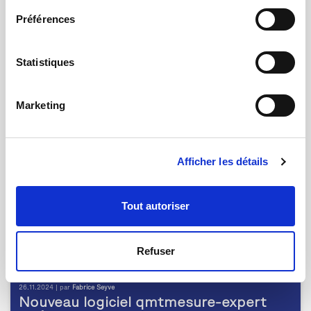
Préférences
15.01.2025 | par
Rosa Oliverio
QMT France devient membre des FIPS
Statistiques
Marketing
Afficher les détails
Tout autoriser
Refuser
26.11.2024 | par
Fabrice Seyve
Nouveau logiciel qmtmesure-expert