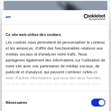
Ce site web utilise des cookies.
Les cookies nous permettent de personnaliser le contenu
et les annonces, d'offrir des fonctionnalités relatives aux
médias sociaux et d'analyser notre trafic. Nous
partageons également des informations sur l'utilisation de
notre site avec nos partenaires de médias sociaux, de
20.02.2025 | par
Guillaume Martin
La mesure des profondeurs de
publicité et d'analyse, qui peuvent combiner celles-ci
pénétration de tourbillons
avec d'autres informations que vous leur avez fournies
ou qu'ils ont collectées lors de votre utilisation de leurs
services.
Sélection
Nécessaires
du
consentement