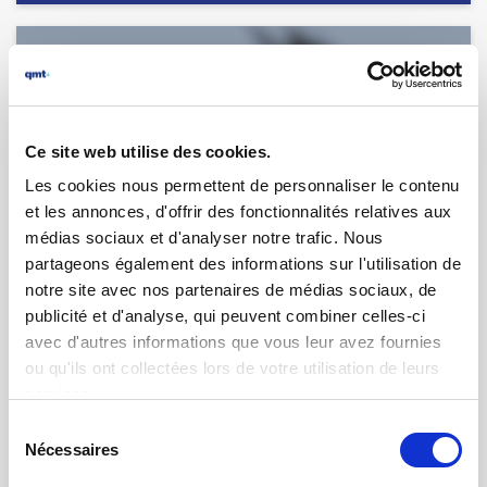
Ce site web utilise des cookies.
Les cookies nous permettent de personnaliser le contenu
et les annonces, d'offrir des fonctionnalités relatives aux
médias sociaux et d'analyser notre trafic. Nous
partageons également des informations sur l'utilisation de
notre site avec nos partenaires de médias sociaux, de
publicité et d'analyse, qui peuvent combiner celles-ci
20.02.2025 | par
Guillaume Martin
La mesure des profondeurs de
avec d'autres informations que vous leur avez fournies
pénétration de tourbillons
ou qu'ils ont collectées lors de votre utilisation de leurs
services.
Sélection
Nécessaires
du
consentement