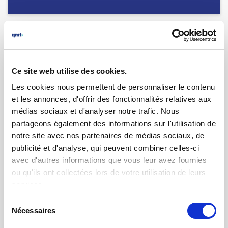
Ce site web utilise des cookies.
Les cookies nous permettent de personnaliser le contenu
et les annonces, d'offrir des fonctionnalités relatives aux
médias sociaux et d'analyser notre trafic. Nous
partageons également des informations sur l'utilisation de
notre site avec nos partenaires de médias sociaux, de
publicité et d'analyse, qui peuvent combiner celles-ci
avec d'autres informations que vous leur avez fournies
15.01.2025 | par
Rosa Oliverio
ou qu'ils ont collectées lors de votre utilisation de leurs
QMT France devient membre des FIPS
services.
Sélection
Nécessaires
du
consentement