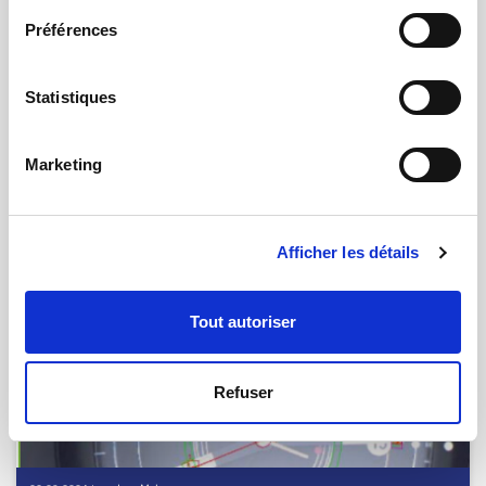
Préférences
01.10.2024 | par
Rosa Oliverio
Statistiques
qmt devient membre du Pôle
Microtechnique (PMT)
Marketing
Afficher les détails
Tout autoriser
Refuser