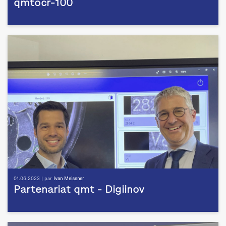
qmtocr-100
01.06.2023 | par
Ivan Meissner
Partenariat qmt - Digiinov