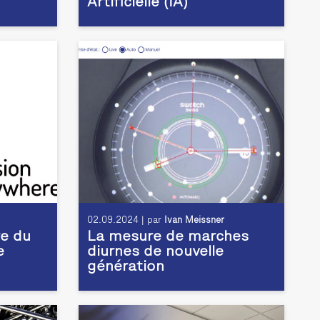
Artificielle (IA)
02.09.2024 | par
Ivan Meissner
e du
La mesure de marches
e
diurnes de nouvelle
génération