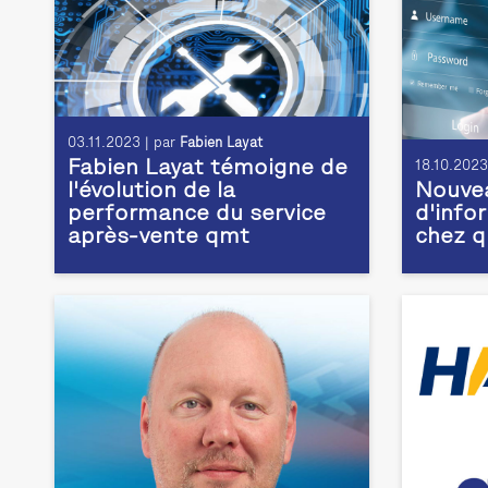
03.11.2023 | par
Fabien Layat
Fabien Layat témoigne de
18.10.2023
l'évolution de la
Nouve
performance du service
d'info
après-vente qmt
chez 