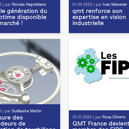
 | par
Nicolas Napoletano
01.04.2025 | par
Ivan Meissner
le génération du
qmt renforce son
time disponible
expertise en vision
 marché !
industrielle
 | par
Guillaume Martin
ure des
15.01.2025 | par
Rosa Oliverio
deurs de
QMT France devien