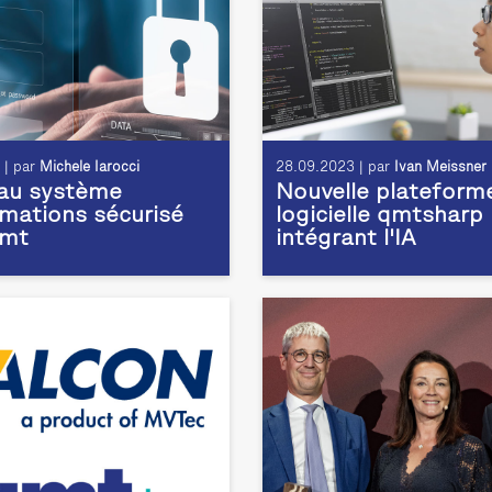
 | par
Michele Iarocci
28.09.2023 | par
Ivan Meissner
au système
Nouvelle plateform
rmations sécurisé
logicielle qmtsharp
qmt
intégrant l'IA