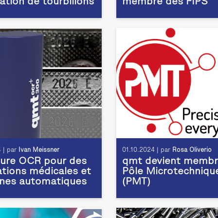
ation de tourbillons
membre des FIPS
 | par
Ivan Meissner
01.10.2024 | par
Rosa Oliverio
ture OCR pour des
qmt devient membr
ations médicales et
Pôle Microtechniqu
gnes automatiques
(PMT)