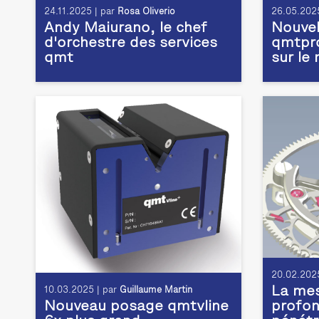
24.11.2025 | par
Rosa Oliverio
26.05.2025
Andy Maiurano, le chef
Nouvel
d'orchestre des services
qmtpro
qmt
sur le
20.02.2025
La mes
10.03.2025 | par
Guillaume Martin
Nouveau posage qmtvline
profon