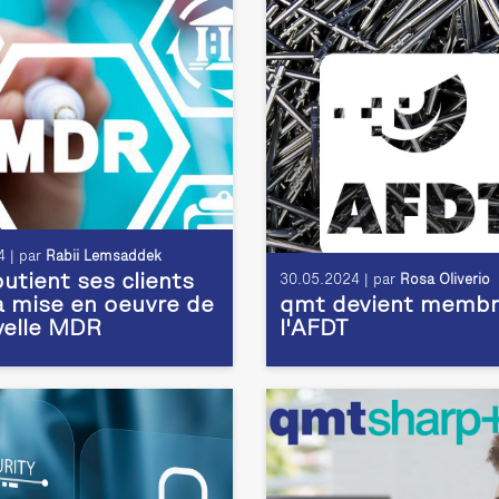
 | par
Rabii Lemsaddek
utient ses clients
30.05.2024 | par
Rosa Oliverio
a mise en oeuvre de
qmt devient membr
velle MDR
l'AFDT