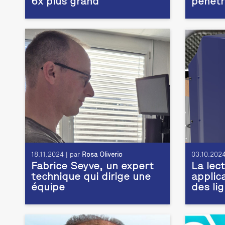
6x plus grand
pénétr
18.11.2024 | par
Rosa Oliverio
03.10.2024
Fabrice Seyve, un expert
La lec
technique qui dirige une
applic
équipe
des li