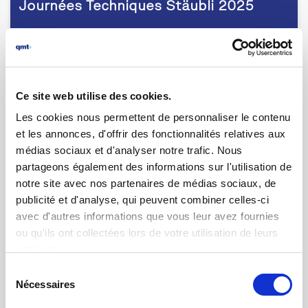
Journées Techniques Stäubli 2025
Ce site web utilise des cookies.
Les cookies nous permettent de personnaliser le contenu
et les annonces, d'offrir des fonctionnalités relatives aux
médias sociaux et d'analyser notre trafic. Nous
partageons également des informations sur l'utilisation de
notre site avec nos partenaires de médias sociaux, de
publicité et d'analyse, qui peuvent combiner celles-ci
avec d'autres informations que vous leur avez fournies
ou qu'ils ont collectées lors de votre utilisation de leurs
24.11.2025 | par
Rosa Oliverio
Andy Maiurano, le chef d'orchestre des
services.
services qmt
Sélection
Nécessaires
du
consentement