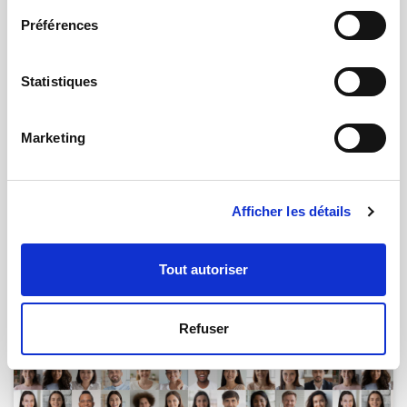
Préférences
Statistiques
Marketing
Afficher les détails
26.05.2025 | par
Nicolas Napoletano
Nouvelle génération du qmtprotime
Tout autoriser
disponible sur le marché !
Refuser