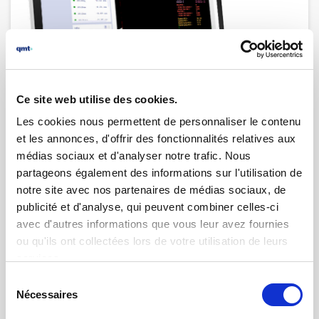
26.11.2024 | par
Fabrice Seyve
Nouveau logiciel qmtmesure-expert
Ce site web utilise des cookies.
intégrant l'Intelligence Artificielle (IA)
Les cookies nous permettent de personnaliser le contenu
et les annonces, d'offrir des fonctionnalités relatives aux
médias sociaux et d'analyser notre trafic. Nous
partageons également des informations sur l'utilisation de
notre site avec nos partenaires de médias sociaux, de
publicité et d'analyse, qui peuvent combiner celles-ci
avec d'autres informations que vous leur avez fournies
ou qu'ils ont collectées lors de votre utilisation de leurs
services.
Sélection
Nécessaires
du
consentement