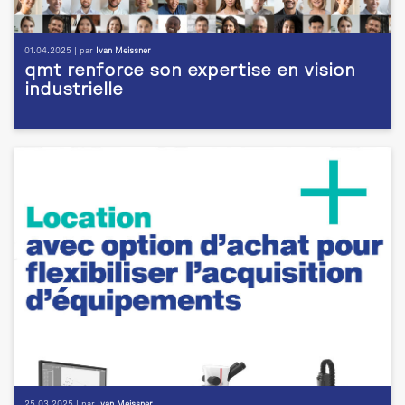
01.04.2025 | par
Ivan Meissner
qmt renforce son expertise en vision
industrielle
25.03.2025 | par
Ivan Meissner