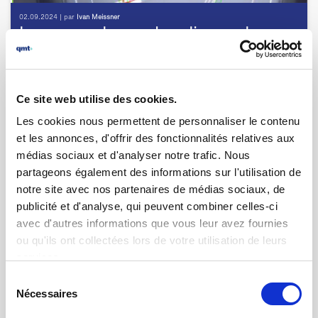
02.09.2024 | par
Ivan Meissner
La mesure de marches diurnes de
nouvelle génération
Ce site web utilise des cookies.
Les cookies nous permettent de personnaliser le contenu
et les annonces, d'offrir des fonctionnalités relatives aux
médias sociaux et d'analyser notre trafic. Nous
partageons également des informations sur l'utilisation de
notre site avec nos partenaires de médias sociaux, de
publicité et d'analyse, qui peuvent combiner celles-ci
avec d'autres informations que vous leur avez fournies
ou qu'ils ont collectées lors de votre utilisation de leurs
services.
Sélection
01.08.2024 | par
Rosa Oliverio
Nécessaires
Alexandre Castro, 11 années de
du
services auprès de nos clients
consentement