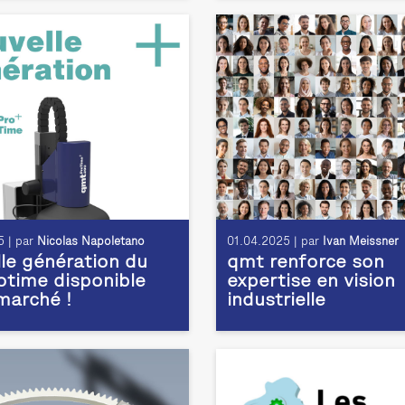
 | par
Nicolas Napoletano
01.04.2025 | par
Ivan Meissner
le génération du
qmt renforce son
time disponible
expertise en vision
 marché !
industrielle