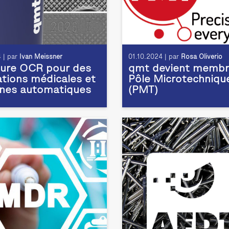
 | par
Ivan Meissner
01.10.2024 | par
Rosa Oliverio
ture OCR pour des
qmt devient membr
ations médicales et
Pôle Microtechniqu
gnes automatiques
(PMT)