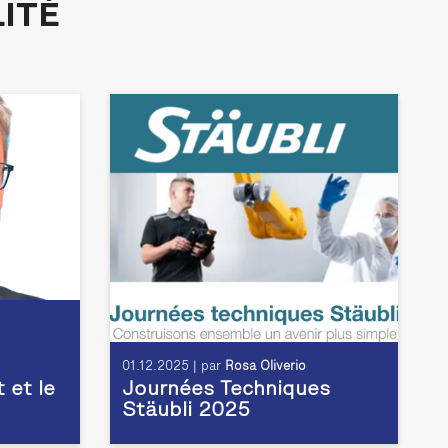
ITÉ
01.12.2025 | par
Rosa Oliverio
t et le
Journées Techniques
Stäubli 2025