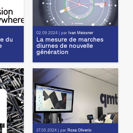
02.09.2024 | par
Ivan Meissner
e du
La mesure de marches
e
diurnes de nouvelle
génération
27.05.2024 | par
Rosa Oliverio