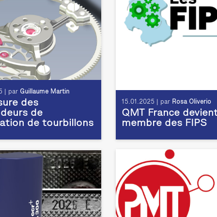
 | par
Guillaume Martin
ure des
15.01.2025 | par
Rosa Oliverio
deurs de
QMT France devien
ation de tourbillons
membre des FIPS