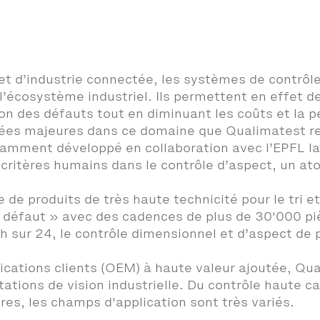
ur et d’industrie connectée, les systèmes de contrô
l’écosystème industriel. Ils permettent en effet d
ion des défauts tout en diminuant les coûts et la pé
ées majeures dans ce domaine que Qualimatest reçoi
amment développé en collaboration avec l’EPFL 
ritères humains dans le contrôle d’aspect, un at
e produits de très haute technicité pour le tri et
 0 défaut » avec des cadences de plus de 30'000 p
h sur 24, le contrôle dimensionnel et d’aspect de 
cations clients (OEM) à haute valeur ajoutée, Qu
stations de vision industrielle. Du contrôle haute 
ires, les champs d'application sont très variés.