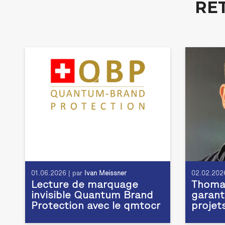
RE
01.06.2026 | par
Ivan Meissner
02.02.2026
Lecture de marquage
Thomas
invisible Quantum Brand
garant
Protection avec le qmtocr
projet